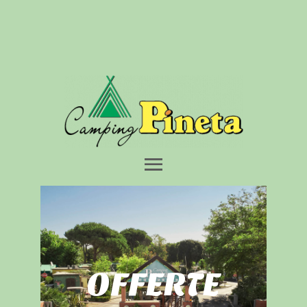
HOME
CAMPEGGIO
BUNGALOW
SERVIZI
SPIAGGIA
DINTORNI
OFFERTE
CONTATTI
OFFERTE