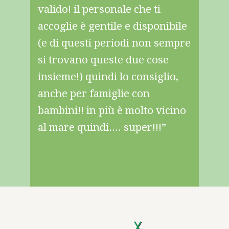
o una
valido! il personale che ti
compet
arte
accoglie è gentile e disponibile
ben fat
ben
(e di questi periodi non sempre
500mt. C
 market e
si trovano queste due cose
nche una
insieme!) quindi lo consiglio,
anche per famiglie con
bambini!! in più è molto vicino
al mare quindi.... super!!!”