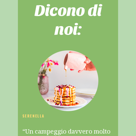
Dicono di
noi:
SERENELLA
MARCO
io con
“Un campeggio davvero molto
“Staff m