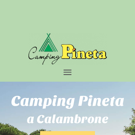
HOME
CAMPEGGIO
BUNGALOW
SERVIZI
SPIAGGIA
DINTORNI
OFFERTE
CONTATTI