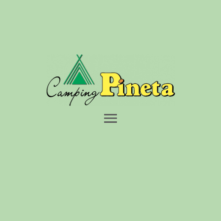
HOME
CAMPEGGIO
BUNGALOW
SERVIZI
SPIAGGIA
DINTORNI
OFFERTE
CONTATTI